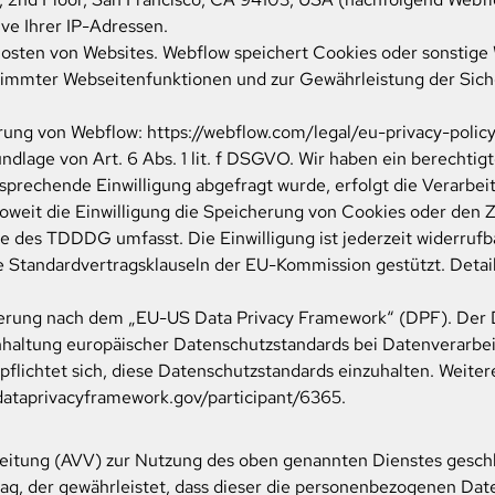
ive Ihrer IP-Adressen.
Hosten von Websites. Webflow speichert Cookies oder sonstige
stimmter Webseitenfunktionen und zur Gewährleistung der Sich
ärung von Webflow:
https://webflow.com/legal/eu-privacy-policy
lage von Art. 6 Abs. 1 lit. f DSGVO. Wir haben ein berechtigt
sprechende Einwilligung abgefragt wurde, erfolgt die Verarbeit
oweit die Einwilligung die Speicherung von Cookies oder den 
ne des TDDDG umfasst. Die Einwilligung ist jederzeit widerrufb
 Standardvertragsklauseln der EU-Kommission gestützt. Details
zierung nach dem „EU-US Data Privacy Framework“ (DPF). Der
haltung europäischer Datenschutzstandards bei Datenverarbei
flichtet sich, diese Datenschutzstandards einzuhalten. Weiter
dataprivacyframework.gov/participant/6365
.
eitung (AVV) zur Nutzung des oben genannten Dienstes geschl
ag, der gewährleistet, dass dieser die personenbezogenen Da