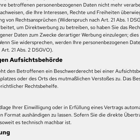
Ihre betroffenen personenbezogenen Daten nicht mehr verarbei
chweisen, die Ihre Interessen, Rechte und Freiheiten überwieg
g von Rechtsansprüchen (Widerspruch nach Art. 21 Abs. 1 DS
eitet, um Direktwerbung zu betreiben, so haben Sie das Recht
ner Daten zum Zwecke derartiger Werbung einzulegen; dies gil
 Wenn Sie widersprechen, werden Ihre personenbezogenen Dat
 Art. 21 Abs. 2 DSGVO).
gen Aufsichts­behörde
ht den Betroffenen ein Beschwerderecht bei einer Aufsichtsb
tsplatzes oder des Orts des mutmaßlichen Verstoßes zu. Das 
richtlicher Rechtsbehelfe.
lage Ihrer Einwilligung oder in Erfüllung eines Vertrags automa
n Format aushändigen zu lassen. Sofern Sie die direkte Übert
 soweit es technisch machbar ist.
hung