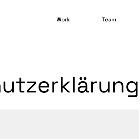
Work
Team
utzerklärun