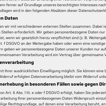
ann ferner auf Grundlage unseres berechtigten Interesses nach 
undlagen wird in den folgenden Absätzen dieser Datenschutzerkl
en Daten
en wir mit verschiedenen externen Stellen zusammen. Dabei is
tellen erforderlich. Wir geben personenbezogene Daten nur d
st, wenn wir gesetzlich hierzu verpflichtet sind (z. B. Weiter
 1 lit. f DSGVO an der Weitergabe haben oder wenn eine sonsti
ern geben wir personenbezogene Daten unserer Kunden nur auf
 gemeinsamen Verarbeitung wird ein Vertrag über gemeinsame 
atenverarbeitung
 Ihrer ausdrücklichen Einwilligung möglich. Sie können eine be
Widerruf erfolgten Datenverarbeitung bleibt vom Widerruf unb
nerhebung in besonderen Fällen sowie gegen Di
Art. 6 Abs. 1 lit. e oder f DSGVO erfolgt, haben Sie jederzeit
arbeitung Ihrer personenbezogenen Daten Widerspruch einzulege
ilige Rechtsgrundlage, auf denen eine Verarbeitung beruht, e