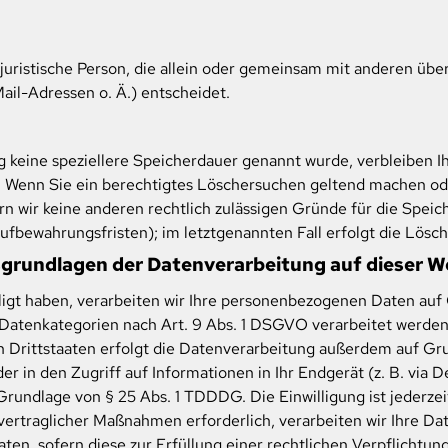
r juristische Person, die allein oder gemeinsam mit anderen üb
il-Adressen o. Ä.) entscheidet.
g keine speziellere Speicherdauer genannt wurde, verbleiben 
t. Wenn Sie ein berechtigtes Löschersuchen geltend machen od
ern wir keine anderen rechtlich zulässigen Gründe für die Spe
Aufbewahrungsfristen); im letztgenannten Fall erfolgt die Lösc
sgrundlagen der Datenverarbeitung auf dieser W
ligt haben, verarbeiten wir Ihre personenbezogenen Daten auf 
 Datenkategorien nach Art. 9 Abs. 1 DSGVO verarbeitet werden. 
Drittstaaten erfolgt die Datenverarbeitung außerdem auf Grun
r in den Zugriff auf Informationen in Ihr Endgerät (z. B. via D
Grundlage von § 25 Abs. 1 TDDDG. Die Einwilligung ist jederzei
rtraglicher Maßnahmen erforderlich, verarbeiten wir Ihre Daten
en, sofern diese zur Erfüllung einer rechtlichen Verpflichtung